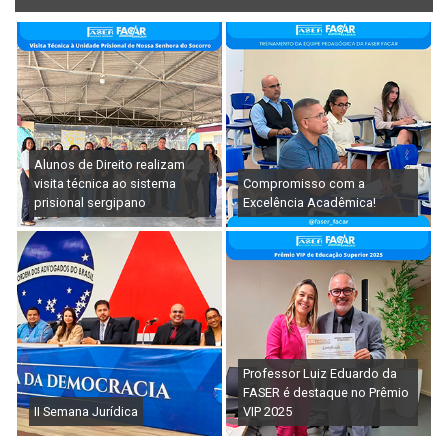
Alunos de Direito realizam
visita técnica ao sistema
Compromisso com a
prisional sergipano
Excelência Acadêmica!
Professor Luiz Eduardo da
FASER é destaque no Prêmio
II Semana Jurídica
VIP 2025